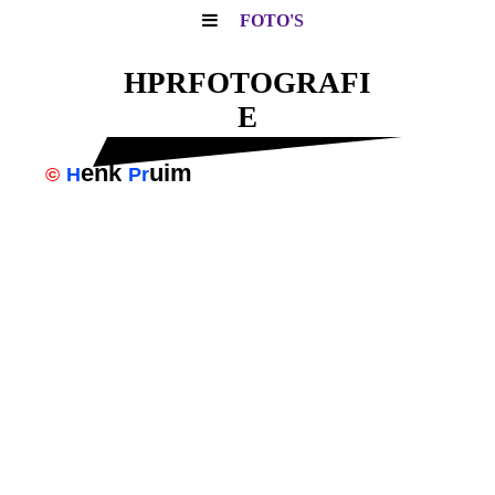
FOTO'S
HPRFOTOGRAFI
E
enk
uim
©
H
Pr